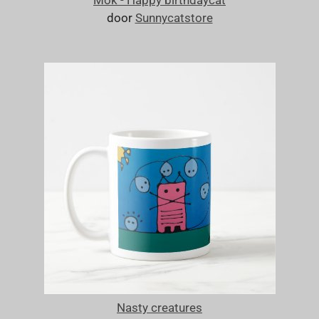
Mok - Happy birthdaycat
door
Sunnycatstore
Nasty creatures